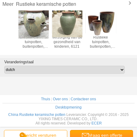
Rustieke keramische potten
Meer
ieke
Rustieke
Verzorging van de
Rustieke
Rusti
otten,
tuinpotten,
gezondheid van
tuinpotten,
tuinpot
potten,
buitenpotten,
kinderen, 6121
buitenpotten,
buitenpo
ische
keramische
keramische
kerami
9111 S/2
potten,
potten,GRT7288
potten, 63
aardbeienpotten,
S/3
Veranderingstaal
GRT9016
Thuis
|
Over ons
|
Contacteer ons
Desktopmening
China Rustieke keramische potten
Leverancier. Copyright © 2016 - 2025
YIXING TIMES CERAMIC CO., LTD..
All rights reserved. Developed by
ECER
Bericht versturen
Vraag een offerte