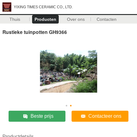
YIXING TIMES CERAMIC CO., LTD.
Thuis
Producten
Over ons
Contacten
Rustieke tuinpotten GH9366
Beste prijs
Contacteer ons
Productdetails