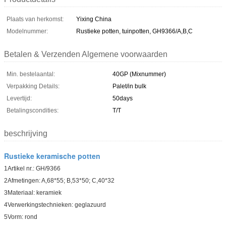
Plaats van herkomst:
Yixing China
Modelnummer:
Rustieke potten, tuinpotten, GH9366/A,B,C
Betalen & Verzenden Algemene voorwaarden
Min. bestelaantal:
40GP (Mixnummer)
Verpakking Details:
Palet/in bulk
Levertijd:
50days
Betalingscondities:
T/T
beschrijving
Rustieke keramische potten
1Artikel nr.: GH/9366
2Afmetingen: A,68*55; B,53*50; C,40*32
3Materiaal: keramiek
4Verwerkingstechnieken: geglazuurd
5Vorm: rond