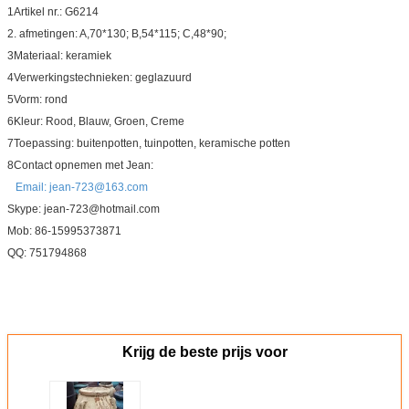
1Artikel nr.: G6214
2. afmetingen: A,70*130; B,54*115; C,48*90;
3Materiaal: keramiek
4Verwerkingstechnieken: geglazuurd
5Vorm: rond
6Kleur: Rood, Blauw, Groen, Creme
7Toepassing: buitenpotten, tuinpotten, keramische potten
8Contact opnemen met Jean:
Email: jean-723@163.com
Skype: jean-723@hotmail.com
Mob: 86-15995373871
QQ: 751794868
Krijg de beste prijs voor