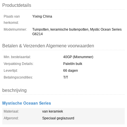
Productdetails
Plaats van
Yixing China
herkomst:
Modelnummer:
Tuinpotten, keramische buitenpotten, Mystic Ocean Series
G6214
Betalen & Verzenden Algemene voorwaarden
Min. bestelaantal:
40GP (Mixnummer)
Verpakking Details:
Palet/in bulk
Levertijd:
66 dagen
Betalingscondities:
T/T
beschrijving
Mystische Oceaan Series
Materiaal:
van keramiek
Afgerond:
Speciaal geglazuurd