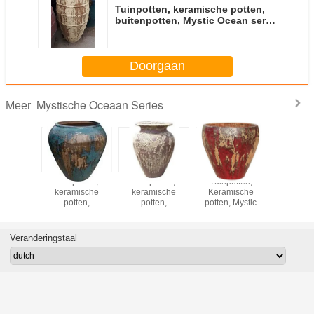
Tuinpotten, keramische potten,
buitenpotten, Mystic Ocean serie
G6214
Doorgaan
Mystische Oceaan Series
Meer
Tuinpotten,
Tuinpotten,
Tuinpotten,
Tuinpot
keramische
keramische
Keramische
kerami
potten,
potten,
potten, Mystic
potte
buitenpotten,
buitenpotten,
Ocean serie
buitenpo
Mystic Ocean
Mystic Ocean
B82052
Mystic 
serie C107
Series X002
serie 
Veranderingstaal