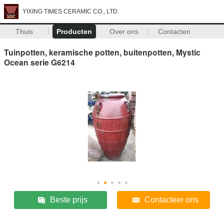
YIXING TIMES CERAMIC CO., LTD.
Thuis
Producten
Over ons
Contacten
Tuinpotten, keramische potten, buitenpotten, Mystic
Ocean serie G6214
Beste prijs
Contacteer ons