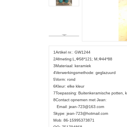
1Artikel nr.: GW1244
2Afmeting:
L,Φ58*121; M,Φ44*88
3Materiaal: keramiek
4Verwerkingsmethode: geglazuurd
5Vorm: rond
6Kleur: elke kleur
7Toepassing: Buitenkeramische potten, k
8Contact opnemen met Jean:
Email: jean-723@163.com
Skype: jean-723@hotmail.com
Mob: 86-15995373871