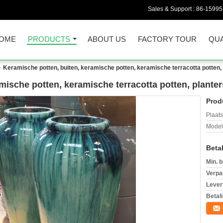
Sales & Support :
86-1599
OME
PRODUCTS
ABOUT US
FACTORY TOUR
QUA
Keramische potten, buiten, keramische potten, keramische terracotta potten
mische potten, keramische terracotta potten, plante
Prod
Plaats
Mode
Beta
Min. b
Verpa
Levert
Betal