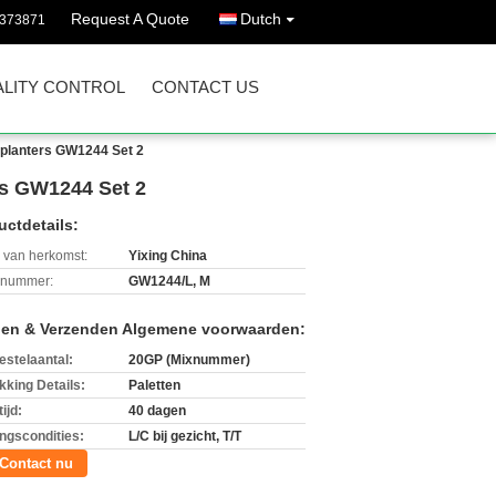
Request A Quote
Dutch
5373871
LITY CONTROL
CONTACT US
, planters GW1244 Set 2
rs GW1244 Set 2
uctdetails:
 van herkomst:
Yixing China
lnummer:
GW1244/L, M
len & Verzenden Algemene voorwaarden:
estelaantal:
20GP (Mixnummer)
kking Details:
Paletten
ijd:
40 dagen
ingscondities:
L/C bij gezicht, T/T
Contact nu