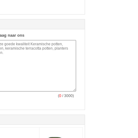
raag naar ons
(
0
/ 3000)